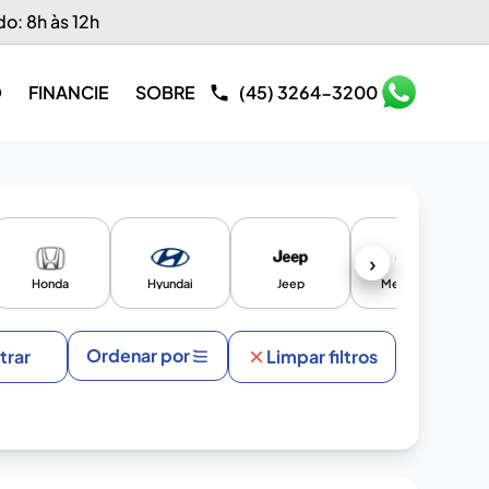
do: 8h às 12h
O
FINANCIE
SOBRE
(45) 3264-3200
›
Honda
Hyundai
Jeep
Mercedes
Ordenar por
ltrar
Limpar filtros