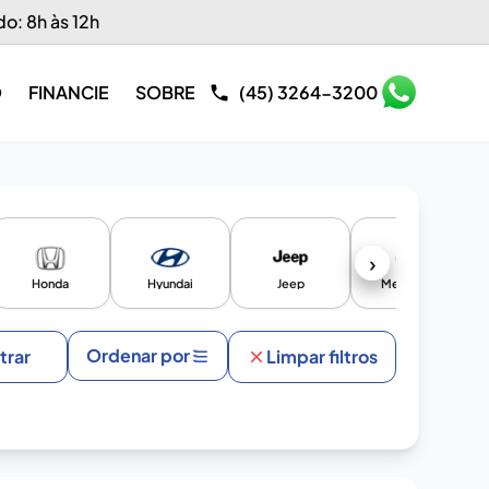
do: 8h às 12h
O
FINANCIE
SOBRE
(45) 3264-3200
›
Honda
Hyundai
Jeep
Mercedes
Ordenar por
ltrar
Limpar filtros