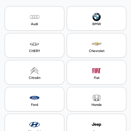
Audi
BMW
CHERY
Chevrolet
Citroën
Fiat
Ford
Honda