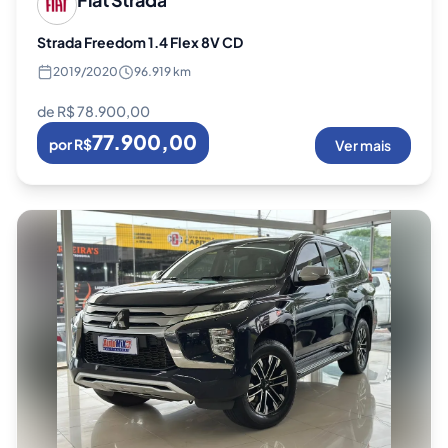
Strada Freedom 1.4 Flex 8V CD
2019
/
2020
96.919 km
de R$
78.900,00
77.900,00
por R$
Ver mais