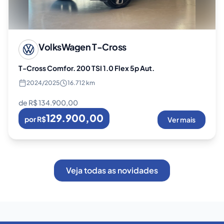
VolksWagen
T-Cross
T-Cross Comfor. 200 TSI 1.0 Flex 5p Aut.
2024
/
2025
16.712 km
de R$
134.900,00
129.900,00
por R$
Ver mais
Veja todas as novidades