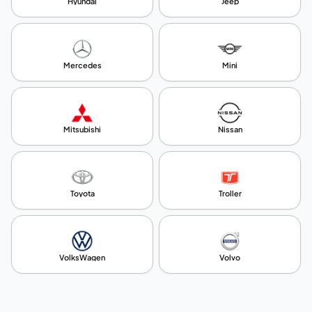
Hyundai
Jeep
Mercedes
Mini
Mitsubishi
Nissan
Toyota
Troller
VolksWagen
Volvo