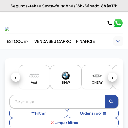
Segunda-feira a Sexta-feira: 8h às 18h · Sábado: 8h às 12h
ESTOQUE
VENDA SEU CARRO
FINANCIE
‹
›
Audi
BMW
CHERY
Chev
Filtrar
Ordenar por
Limpar filtros