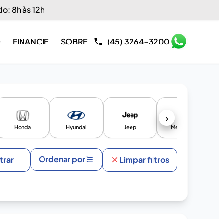
do: 8h às 12h
O
FINANCIE
SOBRE
(45) 3264-3200
›
Honda
Hyundai
Jeep
Mercedes
Ordenar por
ltrar
Limpar filtros